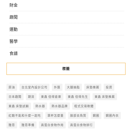
財金
趣聞
運動
醫學
食譜
標籤
原油
台北室內設計公司
外匯
大腿抽脂
床墊推薦
投資
日本趣聞
期貨
東鑫 倍得倉庫
東鑫 倍得先生
東鑫 床墊推薦
東鑫 床墊試躺
熱水器
熱水器品牌
程式交易軟體
紅麴不能和什麼一起吃
罩杯怎麼量
臉部去角質
鋼圈
鋼圈內衣
雅思
雅思準備
高蛋白食物作用
高蛋白食物排行