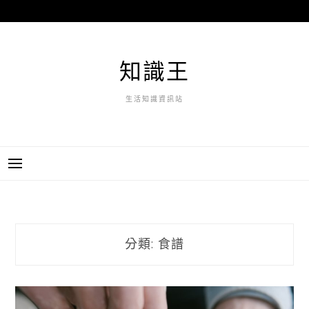
跳
至
主
要
知識王
內
容
生活知識資訊站
分類:
食譜