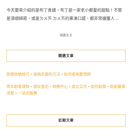
今天要來介紹的是布丁食譜，布丁是一家老小都愛的甜點！不管
是滑順綿密，或是ㄉㄨㄞ ㄉㄨㄞ的果凍口感，都非常擄獲人 …
閱讀全文
精選文章
房間收納技巧
、
收納衣服的方法
、
如何成為整理師
青年創業貸款
、
借址登記
、
商務中心
、
成立公司
、
如何創業
、
新創募資
流程
、
一站式服務
近期文章