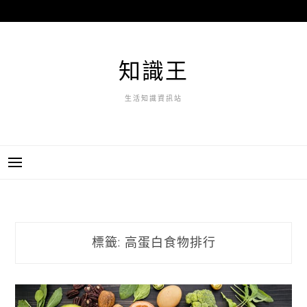
跳
至
主
要
知識王
內
容
生活知識資訊站
標籤:
高蛋白食物排行