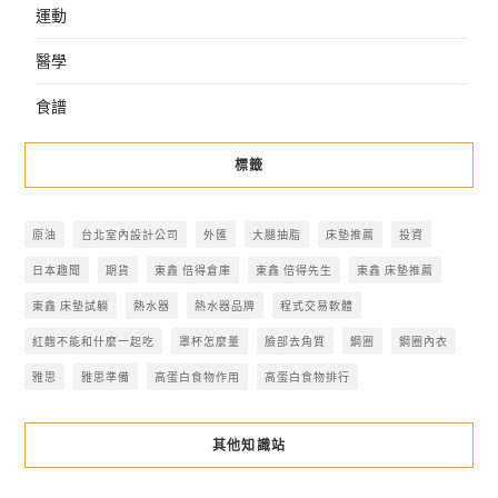
運動
醫學
食譜
標籤
原油
台北室內設計公司
外匯
大腿抽脂
床墊推薦
投資
日本趣聞
期貨
東鑫 倍得倉庫
東鑫 倍得先生
東鑫 床墊推薦
東鑫 床墊試躺
熱水器
熱水器品牌
程式交易軟體
紅麴不能和什麼一起吃
罩杯怎麼量
臉部去角質
鋼圈
鋼圈內衣
雅思
雅思準備
高蛋白食物作用
高蛋白食物排行
其他知識站