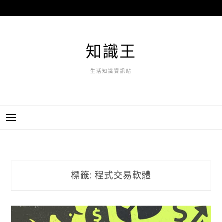
跳
至
主
要
知識王
內
容
生活知識資訊站
標籤:
程式交易軟體