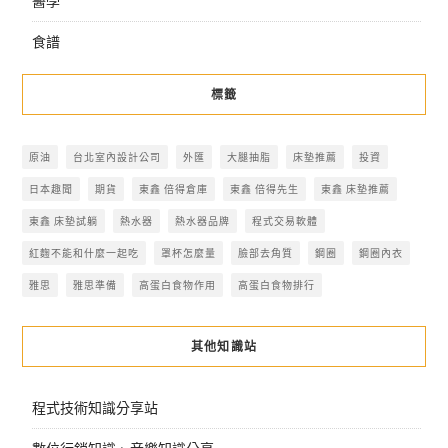
醫學
食譜
標籤
原油
台北室內設計公司
外匯
大腿抽脂
床墊推薦
投資
日本趣聞
期貨
東鑫 倍得倉庫
東鑫 倍得先生
東鑫 床墊推薦
東鑫 床墊試躺
熱水器
熱水器品牌
程式交易軟體
紅麴不能和什麼一起吃
罩杯怎麼量
臉部去角質
鋼圈
鋼圈內衣
雅思
雅思準備
高蛋白食物作用
高蛋白食物排行
其他知識站
程式技術知識分享站