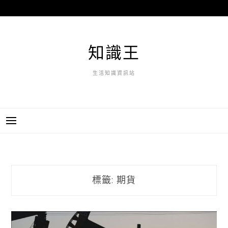
跳
至
主
要
知識王
內
容
生活知識資訊站
標籤:
期貨