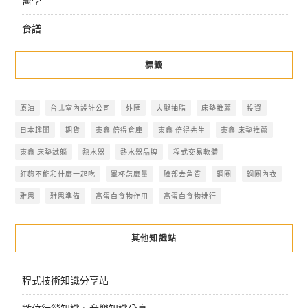
醫學
食譜
標籤
原油
台北室內設計公司
外匯
大腿抽脂
床墊推薦
投資
日本趣聞
期貨
東鑫 倍得倉庫
東鑫 倍得先生
東鑫 床墊推薦
東鑫 床墊試躺
熱水器
熱水器品牌
程式交易軟體
紅麴不能和什麼一起吃
罩杯怎麼量
臉部去角質
鋼圈
鋼圈內衣
雅思
雅思準備
高蛋白食物作用
高蛋白食物排行
其他知識站
程式技術知識分享站