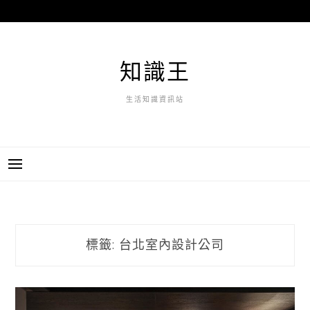
跳
至
主
要
知識王
內
容
生活知識資訊站
標籤:
台北室內設計公司