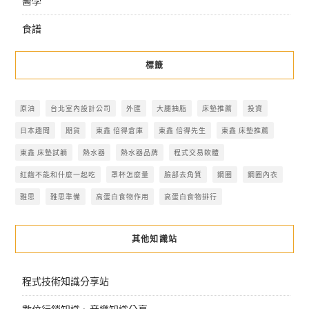
醫學
食譜
標籤
原油
台北室內設計公司
外匯
大腿抽脂
床墊推薦
投資
日本趣聞
期貨
東鑫 倍得倉庫
東鑫 倍得先生
東鑫 床墊推薦
東鑫 床墊試躺
熱水器
熱水器品牌
程式交易軟體
紅麴不能和什麼一起吃
罩杯怎麼量
臉部去角質
鋼圈
鋼圈內衣
雅思
雅思準備
高蛋白食物作用
高蛋白食物排行
其他知識站
程式技術知識分享站