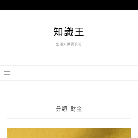
跳
至
主
要
知識王
內
容
生活知識資訊站
分類:
財金