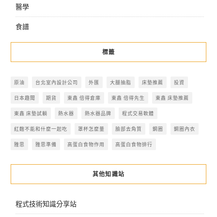
醫學
食譜
標籤
原油
台北室內設計公司
外匯
大腿抽脂
床墊推薦
投資
日本趣聞
期貨
東鑫 倍得倉庫
東鑫 倍得先生
東鑫 床墊推薦
東鑫 床墊試躺
熱水器
熱水器品牌
程式交易軟體
紅麴不能和什麼一起吃
罩杯怎麼量
臉部去角質
鋼圈
鋼圈內衣
雅思
雅思準備
高蛋白食物作用
高蛋白食物排行
其他知識站
程式技術知識分享站