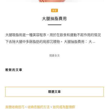
美容
大腿抽脂費用
大腿吸脂術是一種美容程序，用於在飲食和運動不起作用的情況
下去除大腿中多餘脂肪的局部沉積物。 大腿抽脂費用： 大 …
閱讀全文
較新的文章
文
章
導
精選文章
覽
房間收納技巧
、
收納衣服的方法
、
如何成為整理師