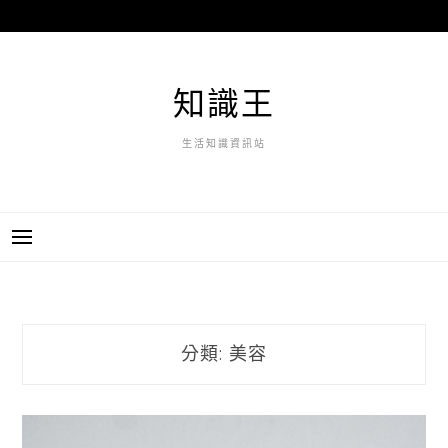
跳
至
主
要
知識王
內
容
生活知識資訊站
分類:
美容