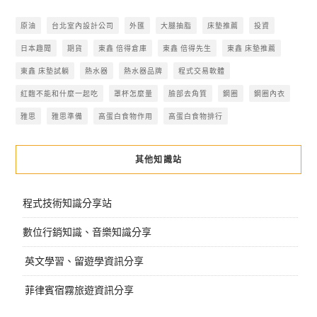
原油
台北室內設計公司
外匯
大腿抽脂
床墊推薦
投資
日本趣聞
期貨
東鑫 倍得倉庫
東鑫 倍得先生
東鑫 床墊推薦
東鑫 床墊試躺
熱水器
熱水器品牌
程式交易軟體
紅麴不能和什麼一起吃
罩杯怎麼量
臉部去角質
鋼圈
鋼圈內衣
雅思
雅思準備
高蛋白食物作用
高蛋白食物排行
其他知識站
程式技術知識分享站
數位行銷知識、音樂知識分享
英文學習、留遊學資訊分享
菲律賓宿霧旅遊資訊分享