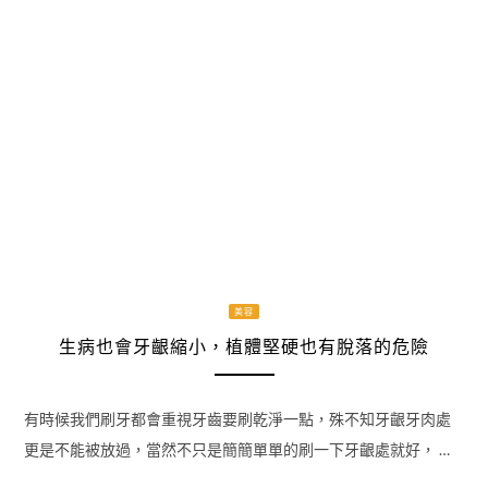
美容
生病也會牙齦縮小，植體堅硬也有脫落的危險
有時候我們刷牙都會重視牙齒要刷乾淨一點，殊不知牙齦牙肉處
更是不能被放過，當然不只是簡簡單單的刷一下牙齦處就好， …