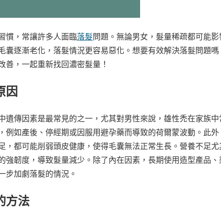
習慣，常讓許多人面臨
落髮
問題。無論男女，髮量稀疏都可能影
毛囊逐漸老化，落髮情況更容易惡化。想要有效解決落髮問題嗎
改善，一起重新找回濃密髮量！
原因
中遺傳因素是最常見的之一，尤其對男性來說，雄性禿在家族中
，例如產後、停經期或因服用避孕藥而導致的荷爾蒙波動。此外
足，都可能削弱頭皮健康，使得毛囊無法正常生長。營養不足尤
的強韌度，導致髮量減少。除了內在因素，長期使用造型產品、
一步加劇落髮的情況。
的方法