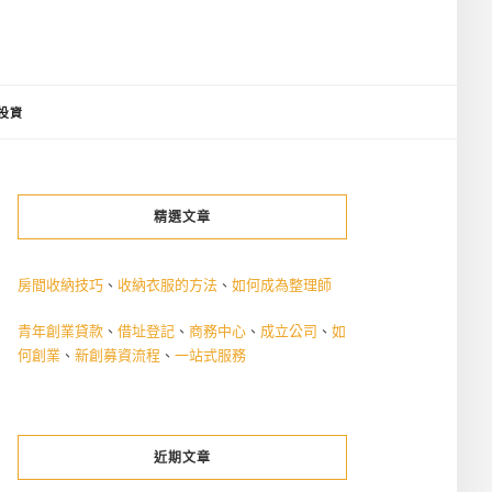
投資
精選文章
房間收納技巧
、
收納衣服的方法
、
如何成為整理師
青年創業貸款
、
借址登記
、
商務中心
、
成立公司
、
如
何創業
、
新創募資流程
、
一站式服務
近期文章