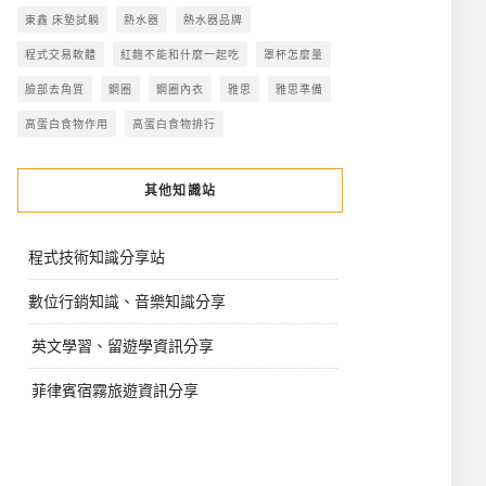
東鑫 床墊試躺
熱水器
熱水器品牌
程式交易軟體
紅麴不能和什麼一起吃
罩杯怎麼量
臉部去角質
鋼圈
鋼圈內衣
雅思
雅思準備
高蛋白食物作用
高蛋白食物排行
其他知識站
程式技術知識分享站
數位行銷知識、音樂知識分享
英文學習、留遊學資訊分享
菲律賓宿霧旅遊資訊分享