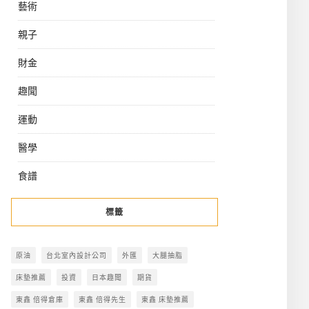
藝術
親子
財金
趣聞
運動
醫學
食譜
標籤
原油
台北室內設計公司
外匯
大腿抽脂
床墊推薦
投資
日本趣聞
期貨
東鑫 倍得倉庫
東鑫 倍得先生
東鑫 床墊推薦