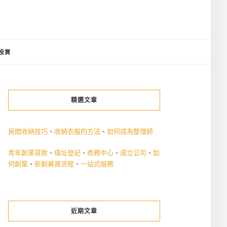
投資
精選文章
房間收納技巧
、
收納衣服的方法
、
如何成為整理師
青年創業貸款
、
借址登記
、
商務中心
、
成立公司
、
如
何創業
、
新創募資流程
、
一站式服務
近期文章