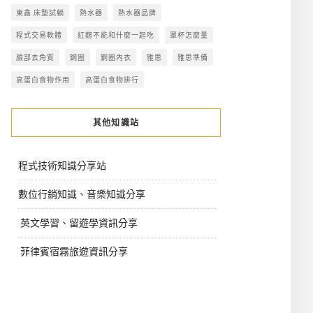
東鑫 床墊試躺
熱水器
熱水器品牌
程式交易軟體
紅麴不能和什麼一起吃
罩杯怎麼量
臉部去角質
鋼圈
鋼圈內衣
雅思
雅思準備
高蛋白食物作用
高蛋白食物排行
其他知識站
程式技術知識分享站
數位行銷知識、音樂知識分享
英文學習、留遊學資訊分享
菲律賓宿霧旅遊資訊分享