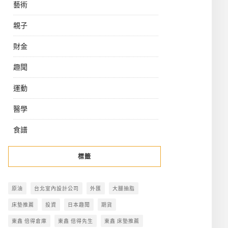
藝術
親子
財金
趣聞
運動
醫學
食譜
標籤
原油
台北室內設計公司
外匯
大腿抽脂
床墊推薦
投資
日本趣聞
期貨
東鑫 倍得倉庫
東鑫 倍得先生
東鑫 床墊推薦