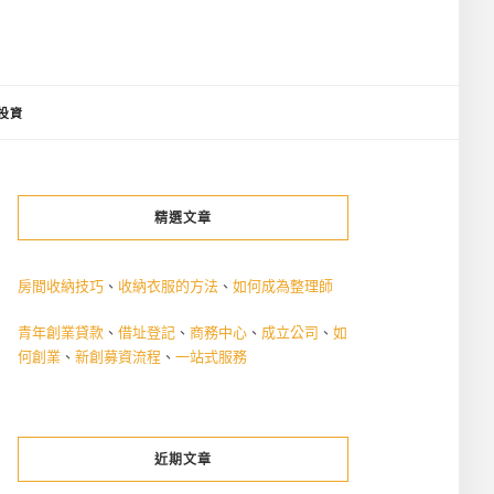
投資
精選文章
房間收納技巧
、
收納衣服的方法
、
如何成為整理師
青年創業貸款
、
借址登記
、
商務中心
、
成立公司
、
如
何創業
、
新創募資流程
、
一站式服務
近期文章