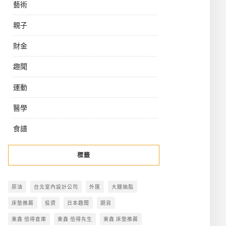
藝術
親子
財金
趣聞
運動
醫學
食譜
標籤
原油
台北室內設計公司
外匯
大腿抽脂
床墊推薦
投資
日本趣聞
期貨
東鑫 倍得倉庫
東鑫 倍得先生
東鑫 床墊推薦