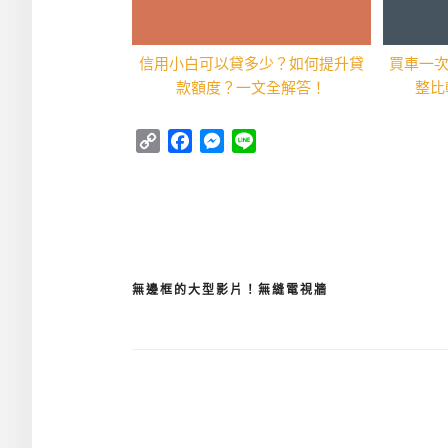
信用小白可以貸多少？如何提升貸
買車一
款額度？一文全解答！
整比
Copy
Facebook
Messenger
Line
Link
無邊框的大型影片！無縫電視牆
文
章
導
覽