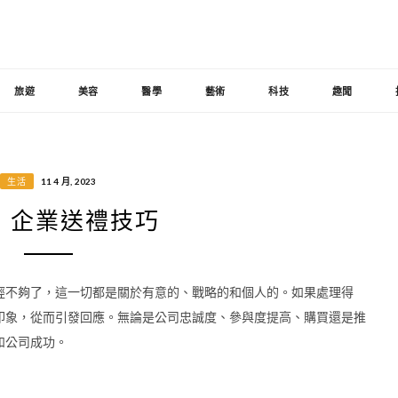
旅遊
美容
醫學
藝術
科技
趣聞
生活
11 4 月, 2023
！企業送禮技巧
經不夠了，這一切都是關於有意的、戰略的和個人的。如果處理得
印象，從而引發回應。無論是公司忠誠度、參與度提高、購買還是推
和公司成功。