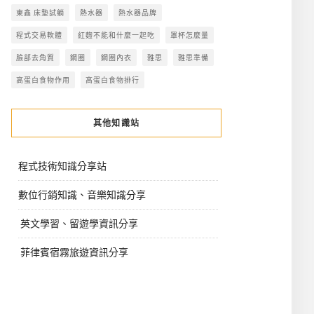
東鑫 床墊試躺
熱水器
熱水器品牌
程式交易軟體
紅麴不能和什麼一起吃
罩杯怎麼量
臉部去角質
鋼圈
鋼圈內衣
雅思
雅思準備
高蛋白食物作用
高蛋白食物排行
其他知識站
程式技術知識分享站
數位行銷知識、音樂知識分享
英文學習、留遊學資訊分享
菲律賓宿霧旅遊資訊分享