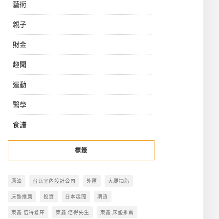
藝術
親子
財金
趣聞
運動
醫學
食譜
標籤
原油
台北室內設計公司
外匯
大腿抽脂
床墊推薦
投資
日本趣聞
期貨
東鑫 倍得倉庫
東鑫 倍得先生
東鑫 床墊推薦