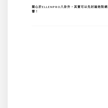
關心於ELLENPRO八卦外，其實可以先討論她對
文
響！
章
導
覽