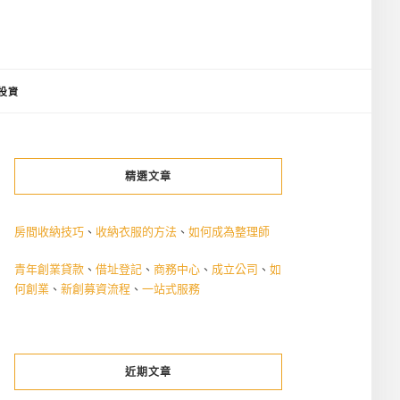
投資
精選文章
房間收納技巧
、
收納衣服的方法
、
如何成為整理師
青年創業貸款
、
借址登記
、
商務中心
、
成立公司
、
如
何創業
、
新創募資流程
、
一站式服務
近期文章