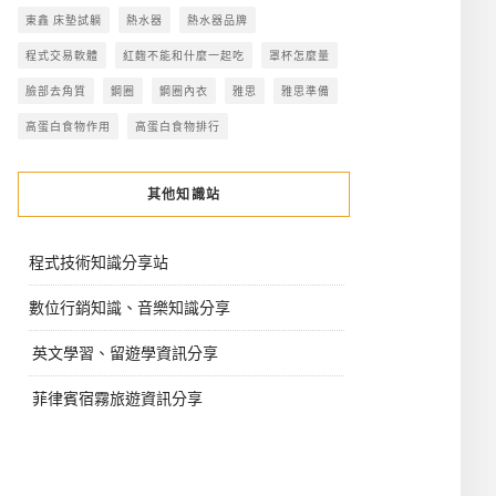
東鑫 床墊試躺
熱水器
熱水器品牌
程式交易軟體
紅麴不能和什麼一起吃
罩杯怎麼量
臉部去角質
鋼圈
鋼圈內衣
雅思
雅思準備
高蛋白食物作用
高蛋白食物排行
其他知識站
程式技術知識分享站
數位行銷知識、音樂知識分享
英文學習、留遊學資訊分享
菲律賓宿霧旅遊資訊分享