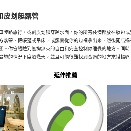
和皮划艇露營
車陸路旅行，或劃皮划艇穿越水面。你的所有裝備都放在馱包或
方紮營，把帳篷或吊床，或露營從你的包裡拿出來，然後開店過
關。你會體驗到無拘無束的自由和完全控制你睡覺的地方。同時
設施的情況下度過幾天，並且可能很難找到合適的地方來搭帳篷
延伸推薦